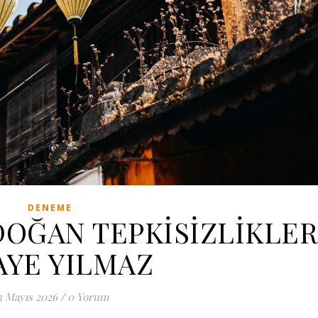
DENEME
OĞAN TEPKİSİZLİKLER
AYE YILMAZ
3 Mayıs 2026
/
0 Yorum