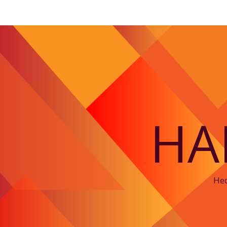
HA
Hed