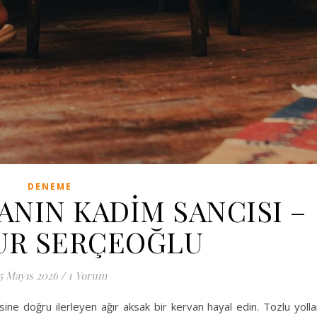
DENEME
NIN KADİM SANCISI –
UR SERÇEOĞLU
5 Mayıs 2026
/
1 Yorum
sine doğru ilerleyen ağır aksak bir kervan hayal edin. Tozlu yolla