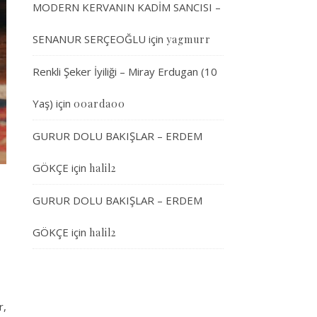
MODERN KERVANIN KADİM SANCISI –
SENANUR SERÇEOĞLU
için
yagmurr
Renkli Şeker İyiliği – Miray Erdugan (10
Yaş)
için
00arda00
GURUR DOLU BAKIŞLAR – ERDEM
GÖKÇE
için
halil2
GURUR DOLU BAKIŞLAR – ERDEM
GÖKÇE
için
halil2
r,