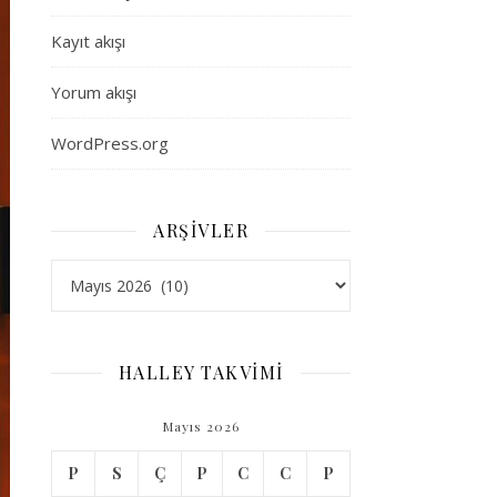
Kayıt akışı
Yorum akışı
WordPress.org
ARŞIVLER
Arşivler
HALLEY TAKVİMİ
Mayıs 2026
P
S
Ç
P
C
C
P