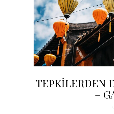
TEPKİLERDEN D
– G
2