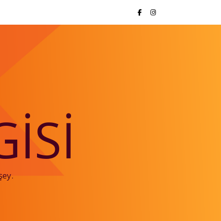
ISI
şey.