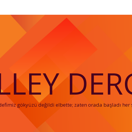
LLEY DERG
efimiz gökyüzü değildi elbette; zaten orada başladı her 