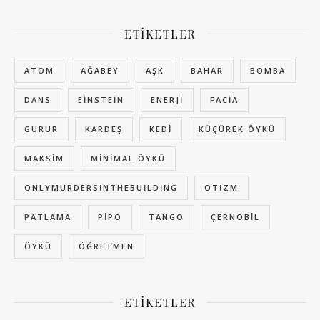
ETIKETLER
ATOM
AĞABEY
AŞK
BAHAR
BOMBA
DANS
EINSTEIN
ENERJI
FACIA
GURUR
KARDEŞ
KEDI
KÜÇÜREK ÖYKÜ
MAKSIM
MINIMAL ÖYKÜ
ONLYMURDERSINTHEBUILDING
OTIZM
PATLAMA
PIPO
TANGO
ÇERNOBIL
ÖYKÜ
ÖĞRETMEN
ETIKETLER