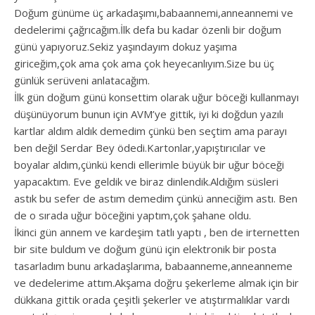
Doğum günüme üç arkadaşımı,babaannemi,
anneannemi ve
dedelerimi çağrıcağım.İlk defa bu kadar özenli bir doğum
günü yapıyoruz.Sekiz yaşındayım dokuz yaşıma
giriceğim,çok ama çok ama çok heyecanlıyım.Size bu üç
günlük serüveni anlatacağım.
İlk gün doğum günü konsettim olarak uğur böceği kullanmayı
düşünüyorum bunun için AVM’ye gittik, iyi ki doğdun yazılı
kartlar aldım aldık demedim çünkü ben seçtim ama parayı
ben değil Serdar Bey ödedi.Kartonlar,yapıştırıcılar ve
boyalar aldım,çünkü kendi ellerimle büyük bir uğur böceği
yapacaktım. Eve geldik ve biraz dinlendik.Aldığım süsleri
astık bu sefer de astım demedim çünkü anneciğim astı. Ben
de o sırada uğur böceğini yaptım,çok şahane oldu.
İkinci gün annem ve kardeşim tatlı yaptı , ben de irternetten
bir site buldum ve doğum günü için elektronik bir posta
tasarladım bunu arkadaşlarıma, babaanneme,anneanneme
ve dedelerime attım.Akşama doğru şekerleme almak için bir
dükkana gittik orada çeşitli şekerler ve atıştırmalıklar vardı