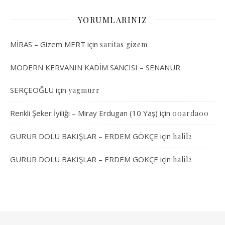
YORUMLARINIZ
MİRAS – Gizem MERT
için
saritas gizem
MODERN KERVANIN KADİM SANCISI – SENANUR
SERÇEOĞLU
için
yagmurr
Renkli Şeker İyiliği – Miray Erdugan (10 Yaş)
için
00arda00
GURUR DOLU BAKIŞLAR – ERDEM GÖKÇE
için
halil2
GURUR DOLU BAKIŞLAR – ERDEM GÖKÇE
için
halil2