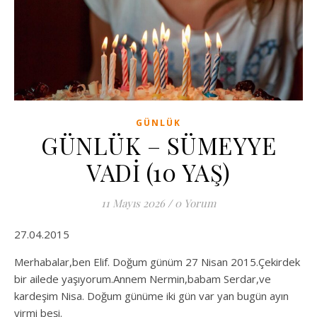
GÜNLÜK
GÜNLÜK – SÜMEYYE
VADİ (10 YAŞ)
11 Mayıs 2026
/
0 Yorum
27.04.2015
Merhabalar,ben Elif. Doğum günüm 27 Nisan 2015.Çekirdek
bir ailede yaşıyorum.Annem Nermin,babam Serdar,ve
kardeşim Nisa. Doğum günüme iki gün var yan bugün ayın
yirmi beşi.