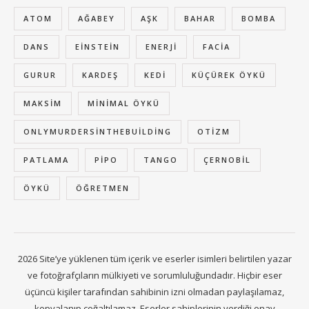
ATOM
AĞABEY
AŞK
BAHAR
BOMBA
DANS
EINSTEIN
ENERJI
FACIA
GURUR
KARDEŞ
KEDI
KÜÇÜREK ÖYKÜ
MAKSIM
MINIMAL ÖYKÜ
ONLYMURDERSINTHEBUILDING
OTIZM
PATLAMA
PIPO
TANGO
ÇERNOBIL
ÖYKÜ
ÖĞRETMEN
2026 Site’ye yüklenen tüm içerik ve eserler isimleri belirtilen yazar
ve fotoğrafçıların mülkiyeti ve sorumluluğundadır. Hiçbir eser
üçüncü kişiler tarafından sahibinin izni olmadan paylaşılamaz,
kopyalanıp çoğaltılamaz. Eserler sahiplerinin verdiği onay