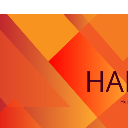
HA
Hed