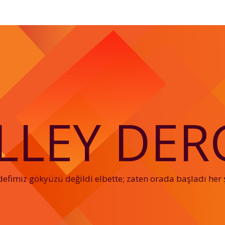
LLEY DERG
efimiz gökyüzü değildi elbette; zaten orada başladı her 