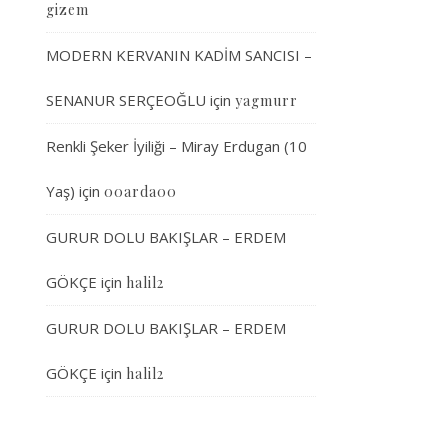
gizem
MODERN KERVANIN KADİM SANCISI –
SENANUR SERÇEOĞLU
için
yagmurr
Renkli Şeker İyiliği – Miray Erdugan (10
Yaş)
için
00arda00
GURUR DOLU BAKIŞLAR – ERDEM
GÖKÇE
için
halil2
GURUR DOLU BAKIŞLAR – ERDEM
GÖKÇE
için
halil2