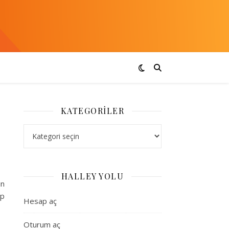
KATEGORILER
Kategoriler
HALLEY YOLU
in
ıp
Hesap aç
Oturum aç