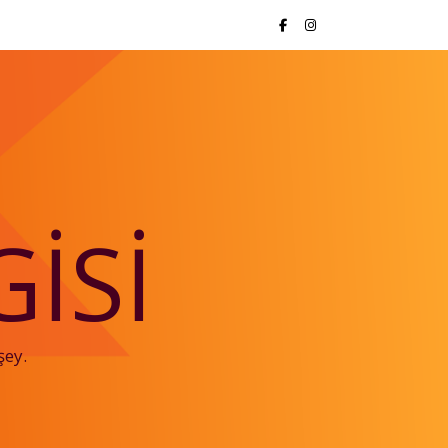
ISI
şey.