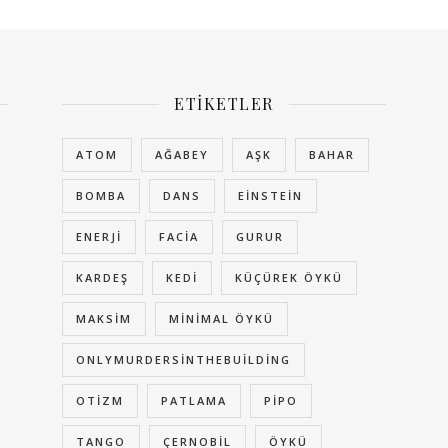
ETIKETLER
ATOM
AĞABEY
AŞK
BAHAR
BOMBA
DANS
EINSTEIN
ENERJI
FACIA
GURUR
KARDEŞ
KEDI
KÜÇÜREK ÖYKÜ
MAKSIM
MINIMAL ÖYKÜ
ONLYMURDERSINTHEBUILDING
OTIZM
PATLAMA
PIPO
TANGO
ÇERNOBIL
ÖYKÜ