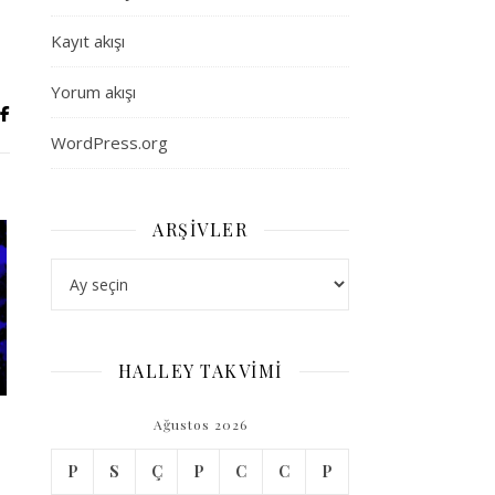
Kayıt akışı
Yorum akışı
WordPress.org
ARŞIVLER
Arşivler
HALLEY TAKVİMİ
Ağustos 2026
P
S
Ç
P
C
C
P