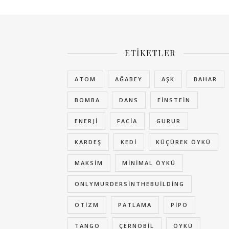
ETIKETLER
ATOM
AĞABEY
AŞK
BAHAR
BOMBA
DANS
EINSTEIN
ENERJI
FACIA
GURUR
KARDEŞ
KEDI
KÜÇÜREK ÖYKÜ
MAKSIM
MINIMAL ÖYKÜ
ONLYMURDERSINTHEBUILDING
OTIZM
PATLAMA
PIPO
TANGO
ÇERNOBIL
ÖYKÜ