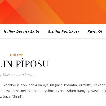
Halley Dergisi Ekibi
Gizlilik Politikası
Kayıt Ol
HIKAYE
LIN PİPOSU
4 Mart 2020
/
0 Yorum
 koridorun sonundaki kapıya ulaşınca kravatını düzeltti, ceketin
den kısık ama net bir ses duyuldu: “Girin!” Adam kapıyı yavaşça aç
z önce “Girin!” …