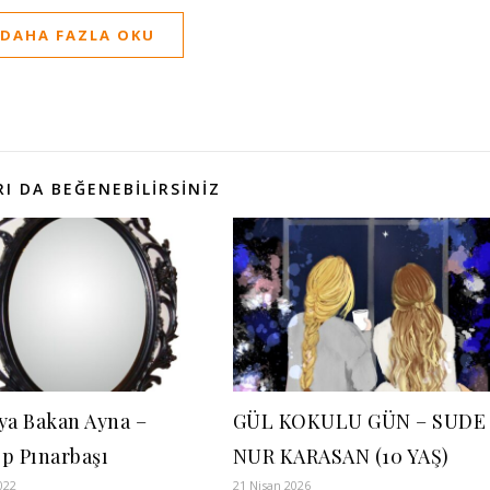
DAHA FAZLA OKU
I DA BEĞENEBILIRSINIZ
ya Bakan Ayna –
GÜL KOKULU GÜN – SUDE
p Pınarbaşı
NUR KARASAN (10 YAŞ)
022
21 Nisan 2026