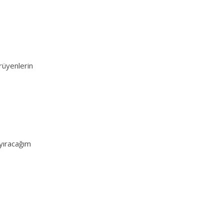
üyenlerin
ıracağım