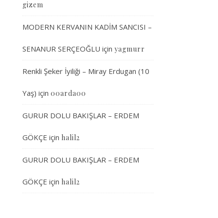
gizem
MODERN KERVANIN KADİM SANCISI –
SENANUR SERÇEOĞLU
için
yagmurr
Renkli Şeker İyiliği – Miray Erdugan (10
Yaş)
için
00arda00
GURUR DOLU BAKIŞLAR – ERDEM
GÖKÇE
için
halil2
GURUR DOLU BAKIŞLAR – ERDEM
GÖKÇE
için
halil2