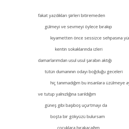
fakat yazdıkları şiirleri bitiremeden
.
gülmeyi ve sevmeyi öylece bırakıp
.
kıyametten önce sessizce sehpasına yür
.
kentin sokaklarında izleri
damarlarımdan usul usul şarabın aktığı
.
tütün dumanının odayı boğduğu geceleri
.
hiç tanımadığım bu insanlara üzülmeye ay
ve tutup yalnızlığına sarıldığım
.
güneş gibi başıboş uçurtmayı da
.
boşta bir gökyüzü bulursam
.
çocuklara bırakacağım