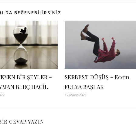
I DA BEĞENEBILIRSINIZ
EYEN BİR ŞEYLER –
SERBEST DÜŞÜŞ – Ecem
YMAN BERÇ HACİL
FULYA BAŞLAK
022
17 Mayıs 2021
BIR CEVAP YAZIN