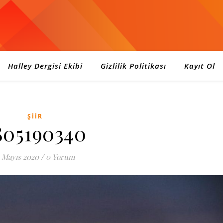
Halley Dergisi Ekibi
Gizlilik Politikası
Kayıt Ol
ŞIIR
805190340
 Mayıs 2020
/
0 Yorum