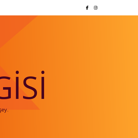
ISI
şey.