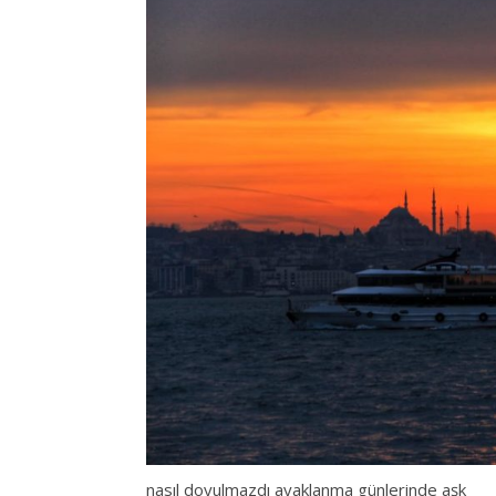
nasıl doyulmazdı ayaklanma günlerinde aşk