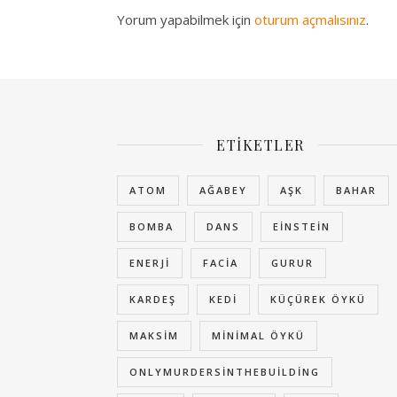
Yorum yapabilmek için
oturum açmalısınız
.
ETIKETLER
ATOM
AĞABEY
AŞK
BAHAR
BOMBA
DANS
EINSTEIN
ENERJI
FACIA
GURUR
KARDEŞ
KEDI
KÜÇÜREK ÖYKÜ
MAKSIM
MINIMAL ÖYKÜ
ONLYMURDERSINTHEBUILDING