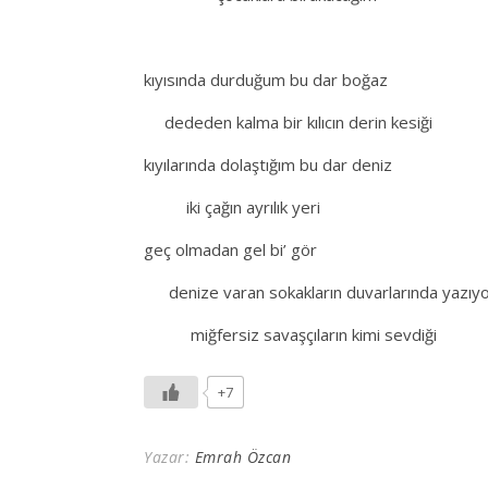
kıyısında durduğum bu dar boğaz
.
dededen kalma bir kılıcın derin kesiği
kıyılarında dolaştığım bu dar deniz
.
iki çağın ayrılık yeri
geç olmadan gel bi’ gör
.
denize varan sokakların duvarlarında yazıy
.
miğfersiz savaşçıların kimi sevdiği
+7
Yazar:
Emrah Özcan