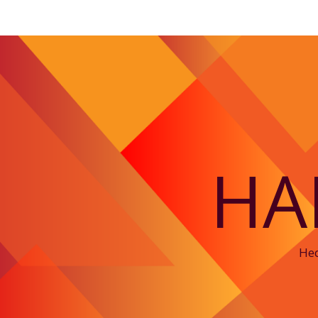
HA
Hed