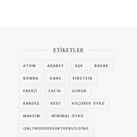
ETIKETLER
ATOM
AĞABEY
AŞK
BAHAR
BOMBA
DANS
EINSTEIN
ENERJI
FACIA
GURUR
KARDEŞ
KEDI
KÜÇÜREK ÖYKÜ
MAKSIM
MINIMAL ÖYKÜ
ONLYMURDERSINTHEBUILDING