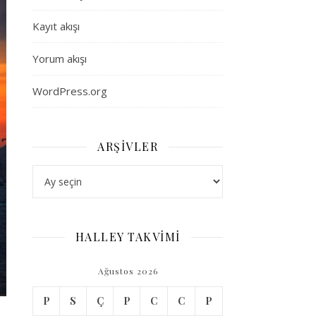
Kayıt akışı
Yorum akışı
WordPress.org
ARŞIVLER
Arşivler
HALLEY TAKVİMİ
Ağustos 2026
P
S
Ç
P
C
C
P