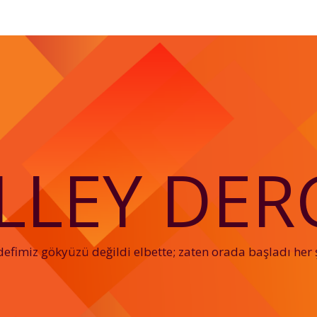
LLEY DERG
efimiz gökyüzü değildi elbette; zaten orada başladı her 