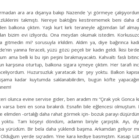
ırmadan ara ara dışarıya bakıp Nazende ’yi görmeye çalışıyordu
gözlüklerini takmıştı. Nereye baktığını kestirememek beni daha 
en balkona çıktım. Yaşlı kurt kırk teraneyle ağzımdan laf alma
ından bizim evi izliyordu. Ona meydan okumak istedim. Korkusuz
gitmedin mi? sorusuyla irkildim. Aldım ya, diye bağırınca kad
’nin yanına feraceli, yüzü gözü peçeli bir kadın geldi. İkisi bird
tum ama belli ki bu işin peşini bırakmayacaktı. Kahvaltı faslı bitin
n karşısına oturtup, balkona sigara içmeye çıktım. Her tarafı in
nceliyordum. Huzursuzluk yaratacak bir şey yoktu. Balkon kapısı
akşama kadar kuytumda saklanabilirdim, bugün köfte yapacağı
nnem!
eri olunca evine servise gider, ben aradım mı “Çırak yok Gonca k
ı varsa beni en sona bırakırdı. Esnafın bile eğlencesi olmuştum. 
 elimden -ortalığı daha rahat görmek için- bozuk parayı düşürdü
 yoktu. Tam köşeyi döndüm, adamın biriyle çarpıştık. Ayı, di
asaba yürüdüm. Bir bela daha yüklendi başıma. Arkamdan geliyor m
u. Olduğum yerde sıçradım. Yine kara kediye basmıştım. Kasap Lüt