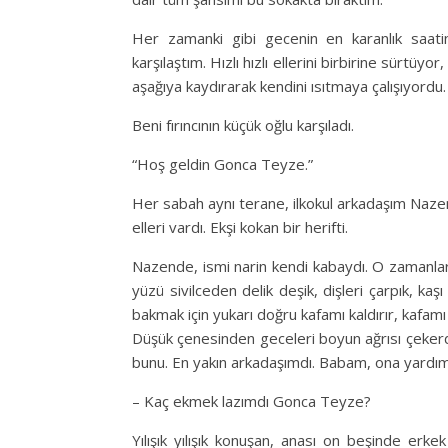
Her zamanki gibi gecenin en karanlık saa
karşılaştım. Hızlı hızlı ellerini birbirine sürtüyo
aşağıya kaydırarak kendini ısıtmaya çalışıyordu.
Beni fırıncının küçük oğlu karşıladı.
“Hoş geldin Gonca Teyze.”
Her sabah aynı terane, ilkokul arkadaşım Nazen
elleri vardı. Ekşi kokan bir herifti.
Nazende, ismi narin kendi kabaydı. O zamanlar e
yüzü sivilceden delik deşik, dişleri çarpık, ka
bakmak için yukarı doğru kafamı kaldırır, kafam
Düşük çenesinden geceleri boyun ağrısı çekerdi
bunu. En yakın arkadaşımdı. Babam, ona yardım
– Kaç ekmek lazımdı Gonca Teyze?
Yılışık yılışık konuşan, anası on beşinde erk