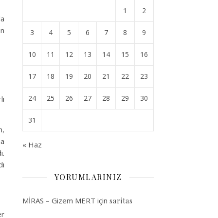
1
2
la
an
3
4
5
6
7
8
9
10
11
12
13
14
15
16
17
18
19
20
21
22
23
24
25
26
27
28
29
30
lı
31
n,
na
« Haz
ı.
dı
YORUMLARINIZ
MİRAS – Gizem MERT
için
saritas
er