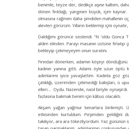
benimle, teyze der, dedikçe aşınır kalbim, da
dönen fırıldağı, yangınım büyük, içim kaynar
olmasına rağmen daha şimdiden mahallenin üç ge
alevleri görürüm. Yılların beklemişi içini oynatır
Daldığımı görünce seslendi. “N ’oldu Gonca Te
aldım elinden. Parayı masanın üstüne fırlatıp
bekleyip çekmeyeyim onun suratını.
Fırından dönerken, adamın köşeyi döndüğünü g
kadının yanına gitti. Adamı öyle uzun öptü ki
adımlarımı iyice yavaşlattım. Kadınla göz göz
çatıklığı, üzerimden çekmediği bakışları, o
elleri… Oydu. Nazende, nasıl biriyle oynaşırd
fazlasına bakmak benim için kâbus olacaktı.
Akşam yağan yağmur kenarlara birikmişti. Ü
etkisinden kurtuldum. Peşimden geldiğini
takılıyor, ara ara tökezliyordum. Yaz gününün s
taşan parmaklarım, adımlarımın coşkusundan ö