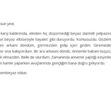
sun yine.
karşı kaldırımda, elinden hiç düşürmediği beyaz dantelli yelpazes
 beyaz elbisesiyle hayalet gibi duruyordu. Korkusuzdu. Gözleri
men arkamı döndüm, görmezden gelip içeri girdim. Giremedi
pıyor ona bakıyordum. Bir ara arkasını döndü. Annemle babam küçüc
ak olmazdım. Belki de olurdum. Zamanında anneme yaptığı eziyetle
in hamle yaparken avuçlarımda gençliğim bana doğru geliyordu.
 Bembeyaz oldun.