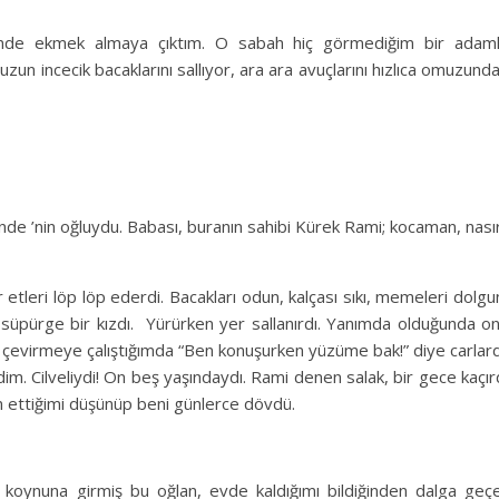
tinde ekmek almaya çıktım. O sabah hiç görmediğim bir adam
r, uzun incecik bacaklarını sallıyor, ara ara avuçlarını hızlıca omuzund
de ’nin oğluydu. Babası, buranın sahibi Kürek Rami; kocaman, nasır
tleri löp löp ederdi. Bacakları odun, kalçası sıkı, memeleri dolgu
şı süpürge bir kızdı. Yürürken yer sallanırdı. Yanımda olduğunda o
ı çevirmeye çalıştığımda “Ben konuşurken yüzüme bak!” diye carlard
m. Cilveliydi! On beş yaşındaydı. Rami denen salak, bir gece kaçır
 ettiğimi düşünüp beni günlerce dövdü.
ek koynuna girmiş bu oğlan, evde kaldığımı bildiğinden dalga geç