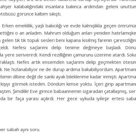
ahşer kalabalığındaki insanlara bakınca ardımdan geleni unuttu
obüsü görünce kalbim sıkıştı.
. Erken emeklilik, yaşlı bakıcılığı ve evde kalmışlıkla geçen ömrümü
ettiğini o an anladım. Mahrum olduğum anları yeniden hatırlamışk
en tık tık topuk sesleri beni kapana kısılmış farenin çaresizliği
 geldi. Nefesi saçlarımı delip tenime değmeye başladı. Dön
 yere seriverirdi. Kendi rezilliğinin çamurunu üzerime atardı. Sok
Yaklaştı. Nefes artık ensemden saçlarımı delip geçmekten ötesi
ldı. Ne hızlanabiliyor ne de durup ardıma bakabiliyordum. Apartman
bimin dibine değil de sanki ayak bileklerime kadar inmişti. Apartm
 kişiyi görmek istedim. Döndüm kimse yoktu. İçeri girip apartman
mıştım. Şimdilik! Eve girince babaannemin sigaradan çatallaşmış, ser
da bir faça yarası açılırdı. Her gece uykuda iyileşir ertesi sab
er sabah aynı soru.