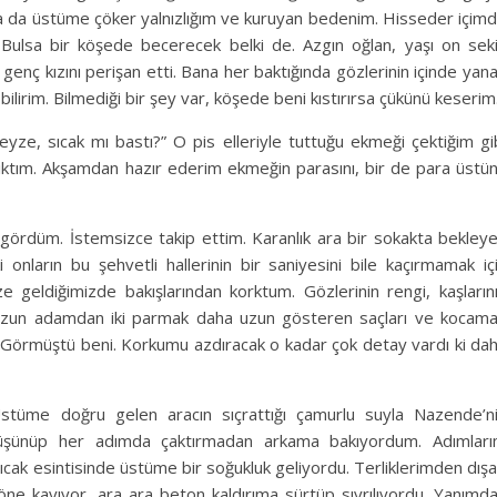
ha da üstüme çöker yalnızlığım ve kuruyan bedenim. Hisseder içim
. Bulsa bir köşede becerecek belki de. Azgın oğlan, yaşı on sek
nç kızını perişan etti. Bana her baktığında gözlerinin içinde yan
, bilirim. Bilmediği bir şey var, köşede beni kıstırırsa çükünü keserim
yze, sıcak mı bastı?” O pis elleriyle tuttuğu ekmeği çektiğim gi
 çıktım. Akşamdan hazır ederim ekmeğin parasını, bir de para üstü
ördüm. İstemsizce takip ettim. Karanlık ara bir sokakta bekley
 onların bu şehvetli hallerinin bir saniyesini bile kaçırmamak iç
e geldiğimizde bakışlarından korktum. Gözlerinin rengi, kaşların
 upuzun adamdan iki parmak daha uzun gösteren saçları ve kocam
ı. Görmüştü beni. Korkumu azdıracak o kadar çok detay vardı ki da
stüme doğru gelen aracın sıçrattığı çamurlu suyla Nazende’n
 düşünüp her adımda çaktırmadan arkama bakıyordum. Adımlar
ıcak esintisinde üstüme bir soğukluk geliyordu. Terliklerimden dışa
ne kayıyor, ara ara beton kaldırıma sürtüp sıyrılıyordu. Yanımd