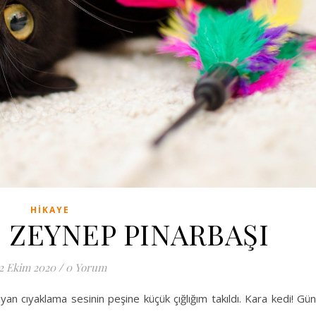
HIKAYE
– ZEYNEP PINARBAŞI
2 Ekim 2020
/
0 Yorum
n cıyaklama sesinin peşine küçük çığlığım takıldı. Kara kedi! Gü