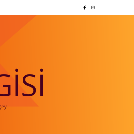
ISI
şey.