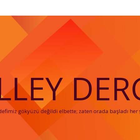
LLEY DERG
efimiz gökyüzü değildi elbette; zaten orada başladı her 