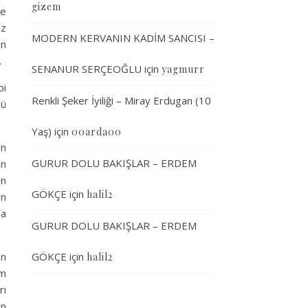
gizem
de
iz
MODERN KERVANIN KADİM SANCISI –
an
.
SENANUR SERÇEOĞLU
için
yagmurr
bi
Renkli Şeker İyiliği – Miray Erdugan (10
nü
Yaş)
için
00arda00
en
GURUR DOLU BAKIŞLAR – ERDEM
in
ın
GÖKÇE
için
halil2
an
ha
GURUR DOLU BAKIŞLAR – ERDEM
in
GÖKÇE
için
halil2
ım
rı
an