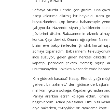
– E, hadi gel kızım.
Sofraya oturdu. Bende içeri girdim. Ona çakt
Karşı kaldırıma dikilmiş bir heykeldi. Kara 
huysuzlandırdı. Çöp koyma bahanesiyle yenid
çalışıyordu. Nazende siyah gözlüklerinin alt
gözlerimi diktim. Babaannemin ekmek almaya 
korktu. Çayı devirdi. Onunla uğraşırken Nazende
bizim eve bakıp ilerlediler. Şimdilik kurtulmuş
sofrayı toparladım. Babaannemi televizyonunu
ince süzüyor, gelen giden herkesi dikkatle i
kapatıp, perdeleri çektim. Yemeği pişirip 
unutmasaydım. Sokakta Nazende evde babaa
Kim gidecek kasaba? Kasap Efendi, yağlı müşt
geliver, bir zahmet,” der, gidince de başkalar
mahkûm, çıktım sokağa. Kapıdan çıkmadan önce
Parayı ararken etrafı kolaçan ettim. Kimse
bağırıverdim. Adam palazlandı. Hızlı hızlı k
diye bakarken, “Miiyykkk” bir cıyaklama kopt