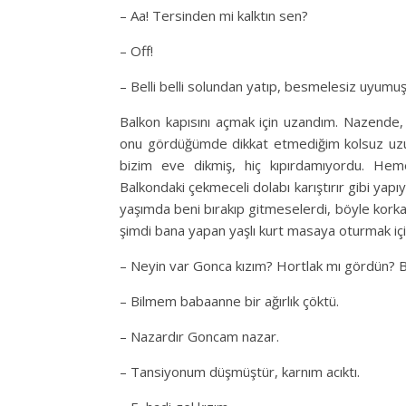
– Aa! Tersinden mi kalktın sen?
– Off!
– Belli belli solundan yatıp, besmelesiz uyumuş
Balkon kapısını açmak için uzandım. Nazende, 
onu gördüğümde dikkat etmediğim kolsuz uzun
bizim eve dikmiş, hiç kıpırdamıyordu. He
Balkondaki çekmeceli dolabı karıştırır gibi ya
yaşımda beni bırakıp gitmeselerdi, böyle kork
şimdi bana yapan yaşlı kurt masaya oturmak iç
– Neyin var Gonca kızım? Hortlak mı gördün?
– Bilmem babaanne bir ağırlık çöktü.
– Nazardır Goncam nazar.
– Tansiyonum düşmüştür, karnım acıktı.