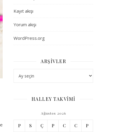
Kayıt akışı
Yorum akışı
WordPress.org
ARŞIVLER
Arşivler
HALLEY TAKVİMİ
Ağustos 2026
ne
P
S
Ç
P
C
C
P