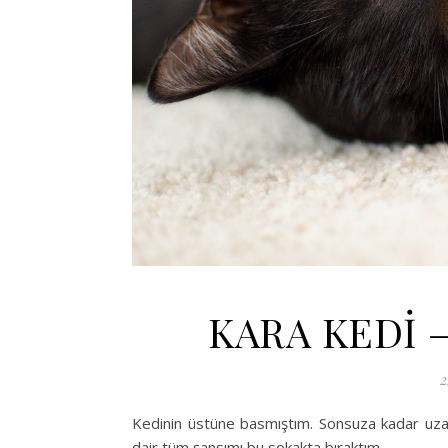
KARA KEDİ 
2
Kedinin üstüne basmıştım. Sonsuza kadar uzaya
dair tüm şansımı bu sokakta bıraktım.