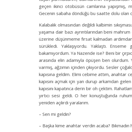
geçen ikinci otobüsün camlarına yapışmış, m
Gecenin sabaha döndüğü bu saatte dolu olan ot
Kalabalık olmasından değildi kalbimin sıkışması
yaşama dair bazı ayrıntılarından beni mahrum 
üzerine düşünmeme fırsat kalmadan ardımdan gel
sürükledi. Yaklaşıyordu. Yaklaştı. Enseme
bakamıyordum. Ya Nazende ise? Beni bir çırpıda
arasında elin adamıyla öpüşen ben olurdum. 
varmış, ağzımın içinden çıkıyordu. Sesler çoğa
kapısına geldim. Elimi cebime attım, anahtar ce
kapısını açmak için yan durup arkamdan gelen
kapısını kapatınca derin bir oh çektim. Rahatla
yırtıcı sesi geldi. O her konuştuğunda ruhum
yeniden açılırdı yaralarım.
– Sen mi geldin?
– Başka kime anahtar verdin acaba? Bıkmadın h