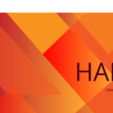
HA
Hed