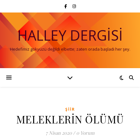
HALLEY DERGISI
Hedefimiz gökyüzü değildi elbette; zaten orada başladı her şey.
ŞIIR
MELEKLERİN ÖLÜMÜ
7 Nisan 2020
/
0 Yorum