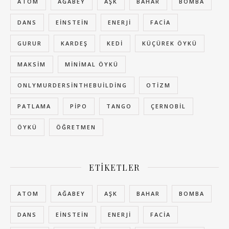
ATOM
AĞABEY
AŞK
BAHAR
BOMBA
DANS
EINSTEIN
ENERJI
FACIA
GURUR
KARDEŞ
KEDI
KÜÇÜREK ÖYKÜ
MAKSIM
MINIMAL ÖYKÜ
ONLYMURDERSINTHEBUILDING
OTIZM
PATLAMA
PIPO
TANGO
ÇERNOBIL
ÖYKÜ
ÖĞRETMEN
ETIKETLER
ATOM
AĞABEY
AŞK
BAHAR
BOMBA
DANS
EINSTEIN
ENERJI
FACIA