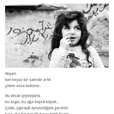
Akşam
kan beyaz bir sanrıdır artık
çöken ense köküme…
Bu aksak çırpınışlarla
bu azgın, bu ağzı köpük köpük…
Çolak, çapraşık aynasızlığıyla gecenin
kara, dar bir gençlik boyu gittik hüznü.