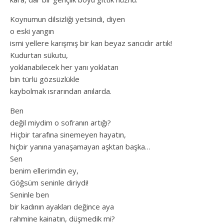
Koynumun dilsizliği yetsindi, diyen
o eski yangın
ismi yellere karışmış bir kan beyaz sancıdır artık!
Kudurtan sükutu,
yoklanabilecek her yanı yoklatan
bin türlü gözsüzlükle
kaybolmak ısrarından anılarda.
Ben
değil miydim o sofranın artığı?
Hiçbir tarafına sinemeyen hayatın,
hiçbir yanına yanaşamayan aşktan başka…
Sen
benim ellerimdin ey,
Göğsüm seninle diriydi!
Seninle ben
bir kadının ayakları değince aya
rahmine kainatın, düşmedik mi?