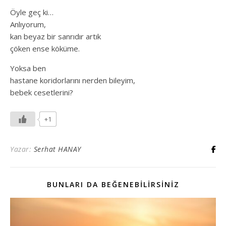
Öyle geç ki…
Anlıyorum,
kan beyaz bir sanrıdır artık
çöken ense köküme.
Yoksa ben
hastane koridorlarını nerden bileyim,
bebek cesetlerini?
+1
Yazar:
Serhat HANAY
BUNLARI DA BEĞENEBILIRSINIZ