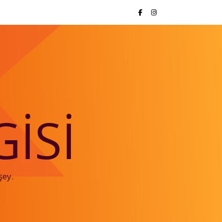
ISI
şey.