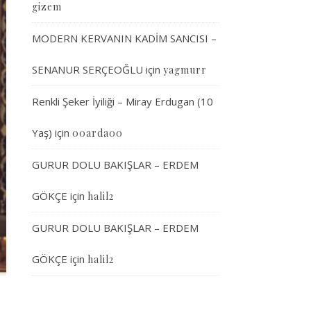
gizem
MODERN KERVANIN KADİM SANCISI –
SENANUR SERÇEOĞLU
için
yagmurr
Renkli Şeker İyiliği – Miray Erdugan (10
Yaş)
için
00arda00
GURUR DOLU BAKIŞLAR – ERDEM
GÖKÇE
için
halil2
GURUR DOLU BAKIŞLAR – ERDEM
GÖKÇE
için
halil2