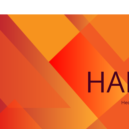
HA
Hed