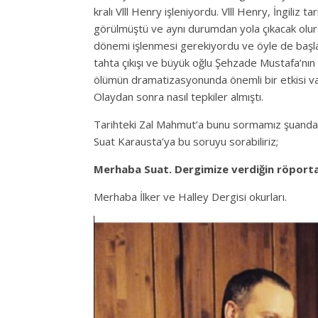
kralı Vlll Henry işleniyordu. Vlll Henry, İngiliz 
görülmüştü ve aynı durumdan yola çıkacak ol
dönemi işlenmesi gerekiyordu ve öyle de başla
tahta çıkışı ve büyük oğlu Şehzade Mustafa’nın
ölümün dramatizasyonunda önemli bir etkisi var
Olaydan sonra nasıl tepkiler almıştı.
Tarihteki Zal Mahmut’a bunu sormamız şuanda ç
Suat Karausta’ya bu soruyu sorabiliriz;
Merhaba Suat. Dergimize verdiğin röporta
Merhaba İlker ve Halley Dergisi okurları.