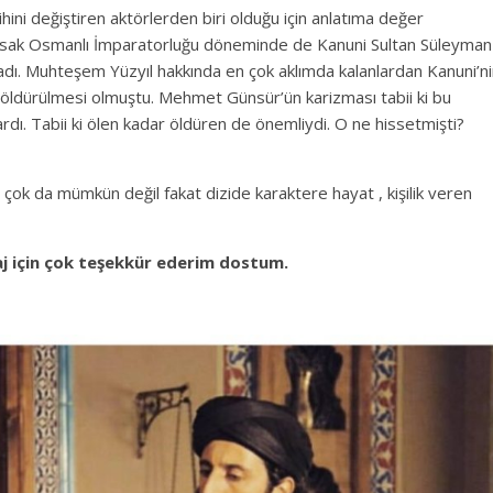
tarihini değiştiren aktörlerden biri olduğu için anlatıma değer
ursak Osmanlı İmparatorluğu döneminde de Kanuni Sultan Süleyman
dı. Muhteşem Yüzyıl hakkında en çok aklımda kalanlardan Kanuni’n
 öldürülmesi olmuştu. Mehmet Günsür’ün karizması tabii ki bu
dı. Tabii ki ölen kadar öldüren de önemliydi. O ne hissetmişti?
ok da mümkün değil fakat dizide karaktere hayat , kişilik veren
j için çok teşekkür ederim dostum.