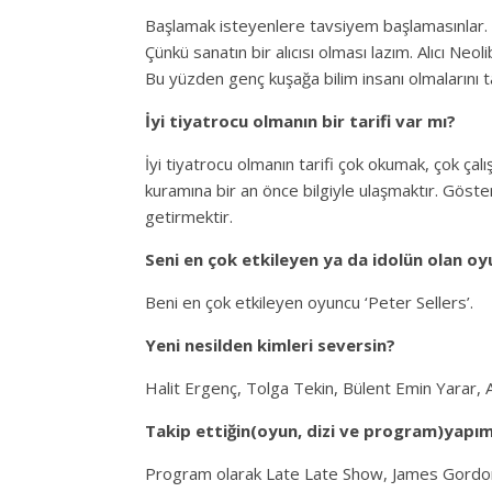
Başlamak isteyenlere tavsiyem başlamasınlar. Ş
Çünkü sanatın bir alıcısı olması lazım. Alıcı Neol
Bu yüzden genç kuşağa bilim insanı olmalarını 
İyi tiyatrocu olmanın bir tarifi var mı?
İyi tiyatrocu olmanın tarifi çok okumak, çok ça
kuramına bir an önce bilgiyle ulaşmaktır. Göster
getirmektir.
Seni en çok etkileyen ya da idolün olan oy
Beni en çok etkileyen oyuncu ‘Peter Sellers’.
Yeni nesilden kimleri seversin?
Halit Ergenç, Tolga Tekin, Bülent Emin Yarar, Al
Takip ettiğin(oyun, dizi ve program)yapım
Program olarak Late Late Show, James Gordon