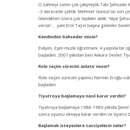
O sahneyi zaten çok çalışmıştık.Tabi Şehzade 
-3 derecede çektik. Mehmet Günsür’ün son çeki
İzlendikten sonra çok tepkiler aldık. ‘Niye Şehza
versin’… yani Erol Taş’ın başına gelenler beni
Kendinden bahseder misin?
Evliyim. Eşim müzik öğretmeni. 4 yaşında bir
başladım. 2007 yılından beri Ankara Devlet Tiy
Role seçim sürecini anlatır mısın?
Role seçim sürecim yapımcı Nermin Eroğlu oditi
başladım.
Tiyatroya başlamaya nasıl karar verdin?
Tiyatroya başlamaya 1988-1989 yılında Şenol T
sonra oyuncu olmaya karar verdim ve tiyatro
Başlamak isteyenlere tavsiyelerin neler?