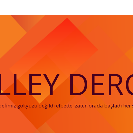
LLEY DERG
efimiz gökyüzü değildi elbette; zaten orada başladı her 