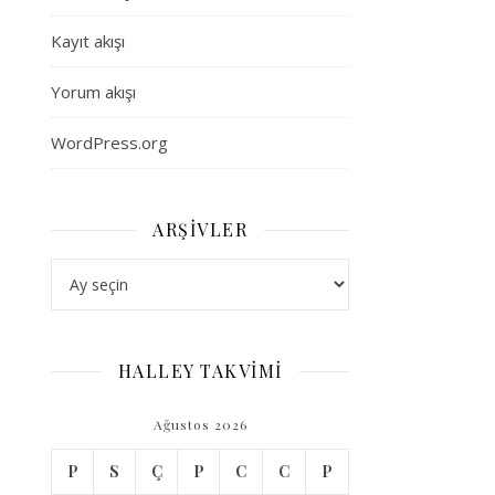
Kayıt akışı
Yorum akışı
WordPress.org
ARŞIVLER
Arşivler
HALLEY TAKVİMİ
Ağustos 2026
P
S
Ç
P
C
C
P