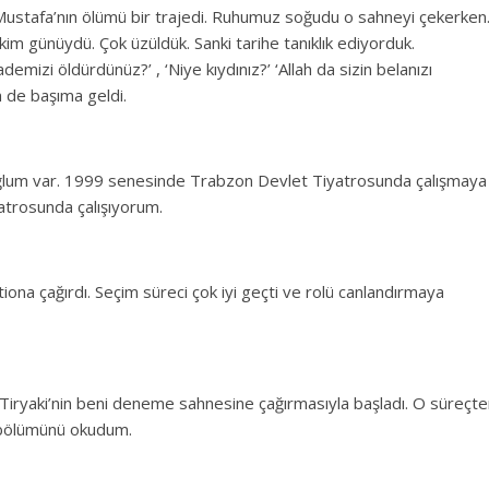
Mustafa’nın ölümü bir trajedi. Ruhumuz soğudu o sahneyi çekerken
m günüydü. Çok üzüldük. Sanki tarihe tanıklık ediyorduk.
demizi öldürdünüz?’ , ‘Niye kıydınız?’ ‘Allah da sizin belanızı
m de başıma geldi.
 oğlum var. 1999 senesinde Trabzon Devlet Tiyatrosunda çalışmaya
atrosunda çalışıyorum.
ona çağırdı. Seçim süreci çok iyi geçti ve rolü canlandırmaya
iryaki’nin beni deneme sahnesine çağırmasıyla başladı. O süreçte
 bölümünü okudum.