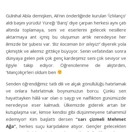
Gülnihal Abla demişken, Ali’nin önderliğinde kurulan ‘İzManço’
aldı başını yürüdü! Yüreği ‘Barış’ diye çarpan herkesi aynı çatı
altında toplamaya, seni ve eserlerini gelecek nesillere
aktarmaya ant içmiş bu oluşumun artık neredeyse her
ilimizde bir şubesi var.
‘Biz kocaman bir aileyiz!’
diyerek yola
çıkmıştık ve ailemiz gittikçe büyüyor. Senin vefatından sonra
dünyaya gelen pek çok genç kardeşimiz seni çok seviyor ve
ilgiyle takip ediyor. Öğrencilerime de alıştırdım,
‘Mançoliçe’leri oldum ben
Senden öğrendiğimiz tatlı dili ve alçak gönüllülüğü hatırlamak
ve onlara hatırlatmak boynumuzun borcu. Çünkü sen
hayattayken hâlâ var olan o saygı ve naiflikten günümüzde
neredeyse eser kalmadı. Ülkemizde giderek artan bir
kutuplaşma var, kimse kendisi gibi düşünmeyene tahammül
edemiyor! Kim başlattı dersen
“sarı çizmeli Mehmet
Ağa”
, herkes suçu karşıdakine atıyor. Gençler gelecekten