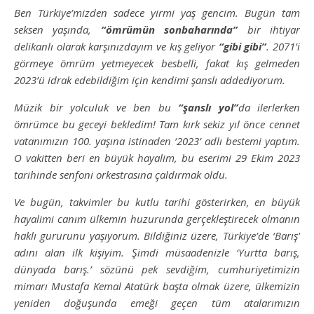
Ben Türkiye’mizden sadece yirmi yaş gencim. Bugün tam
seksen yaşında,
“ömrümün sonbaharında”
bir ihtiyar
delikanlı olarak karşınızdayım ve kış geliyor
“gibi gibi”
. 2071’i
görmeye ömrüm yetmeyecek besbelli, fakat kış gelmeden
2023’ü idrak edebildiğim için kendimi şanslı addediyorum.
Müzik bir yolculuk ve ben bu
“şanslı yol”
da ilerlerken
ömrümce bu geceyi bekledim! Tam kırk sekiz yıl önce cennet
vatanımızın 100. yaşına istinaden ‘2023’ adlı bestemi yaptım.
O vakitten beri en büyük hayalim, bu eserimi 29 Ekim 2023
tarihinde senfoni orkestrasına çaldırmak oldu.
Ve bugün, takvimler bu kutlu tarihi gösterirken, en büyük
hayalimi canım ülkemin huzurunda gerçekleştirecek olmanın
haklı gururunu yaşıyorum. Bildiğiniz üzere, Türkiye’de ‘Barış’
adını alan ilk kişiyim. Şimdi müsaadenizle ‘Yurtta barış,
dünyada barış.’ sözünü pek sevdiğim, cumhuriyetimizin
mimarı Mustafa Kemal Atatürk başta olmak üzere, ülkemizin
yeniden doğuşunda emeği geçen tüm atalarımızın