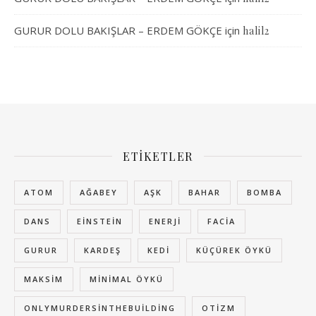
GURUR DOLU BAKIŞLAR – ERDEM GÖKÇE
için
halil2
ETIKETLER
ATOM
AĞABEY
AŞK
BAHAR
BOMBA
DANS
EINSTEIN
ENERJI
FACIA
GURUR
KARDEŞ
KEDI
KÜÇÜREK ÖYKÜ
MAKSIM
MINIMAL ÖYKÜ
ONLYMURDERSINTHEBUILDING
OTIZM