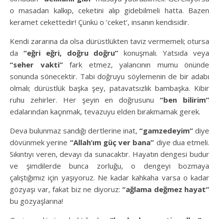
o masadan kalkıp, ceketini alıp gidebilmeli hatta. Bazen
keramet cekettedir! Çünkü o ‘ceket’, insanın kendisidir.
Kendi zararına da olsa dürüstlükten taviz vermemeli; otursa
da
“eğri eğri, doğru doğru”
konuşmalı. Yatsıda veya
“seher vakti”
fark etmez, yalancının mumu önünde
sonunda sönecektir. Tabi doğruyu söylemenin de bir adabı
olmalı; dürüstlük başka şey, patavatsızlık bambaşka. Kibir
ruhu zehirler. Her şeyin en doğrusunu
“ben bilirim”
edalarından kaçınmak, tevazuyu elden bırakmamak gerek.
Deva bulunmaz sandığı dertlerine inat,
“gamzedeyim”
diye
dövünmek yerine
“Allah’ım güç ver bana”
diye dua etmeli.
Sıkıntıyı veren, devayı da sunacaktır. Hayatın dengesi budur
ve şimdilerde bunca zorluğu, o dengeyi bozmaya
çalıştığımız için yaşıyoruz. Ne kadar kahkaha varsa o kadar
gözyaşı var, fakat biz ne diyoruz:
“ağlama değmez hayat”
bu gözyaşlarına!