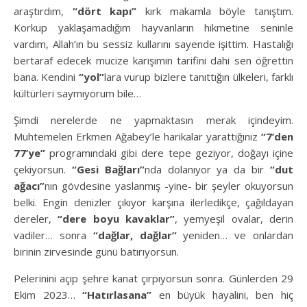
araştırdım,
“dört kapı”
kırk makamla böyle tanıştım.
Korkup yaklaşamadığım hayvanların hikmetine seninle
vardım, Allah’ın bu sessiz kullarını sayende işittim. Hastalığı
bertaraf edecek mucize karışımın tarifini dahi sen öğrettin
bana. Kendini
“yol”
lara vurup bizlere tanıttığın ülkeleri, farklı
kültürleri saymıyorum bile…
Şimdi nerelerde ne yapmaktasın merak içindeyim.
Muhtemelen Erkmen Ağabey’le harikalar yarattığınız
“7’den
77’ye”
programındaki gibi dere tepe geziyor, doğayı içine
çekiyorsun.
“Gesi Bağları”
nda dolanıyor ya da bir
“dut
ağacı”
nın gövdesine yaslanmış -yine- bir şeyler okuyorsun
belki. Engin denizler çıkıyor karşına ilerledikçe, çağıldayan
dereler,
“dere boyu kavaklar”
, yemyeşil ovalar, derin
vadiler… sonra
“dağlar, dağlar”
yeniden… ve onlardan
birinin zirvesinde günü batırıyorsun.
Pelerinini açıp şehre kanat çırpıyorsun sonra. Günlerden 29
Ekim 2023…
“Hatırlasana”
en büyük hayalini, ben hiç