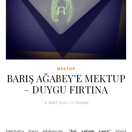
MEKTUP
BARIŞ AĞABEY’E MEKTUP
– DUYGU FIRTINA
9 Mart 2021
/
0 Yorum
Merhaba Barış Ağabey’im,
“bir selam sana”
gönül