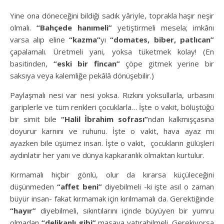
Yine ona döneceğini bildiği sadık yâriyle, toprakla haşır neşir
olmalı.
“Bahçede hanımeli”
yetiştirmeli mesela; imkânı
varsa alıp eline
“kazma”
yı
“domates, biber, patlıcan”
çapalamalı. Üretmeli yani, yoksa tüketmek kolay! (En
basitinden,
“eski bir fincan”
çöpe gitmek yerine bir
saksıya veya kalemliğe pekâlâ dönüşebilir.)
Paylaşmalı nesi var nesi yoksa. Rızkını yoksullarla, urbasını
gariplerle ve tüm renkleri çocuklarla… İşte o vakit, bölüştüğü
bir simit bile
“Halil İbrahim sofrası”
ndan kalkmışçasına
doyurur karnını ve ruhunu. İşte o vakit, hava ayaz mı
ayazken bile üşümez insan. İşte o vakit, çocukların gülüşleri
aydınlatır her yanı ve dünya kapkaranlık olmaktan kurtulur.
Kırmamalı hiçbir gönlü, olur da kırarsa küçüleceğini
düşünmeden
“affet beni”
diyebilmeli -ki işte asıl o zaman
büyür insan- fakat kırmamak için kırılmamalı da. Gerektiğinde
“hayır”
diyebilmeli, sıkıntılarını içinde büyüyen bir yumru
olmadan
“delikanlı gibi”
masaya yatırabilmeli. Gerekiyorsa