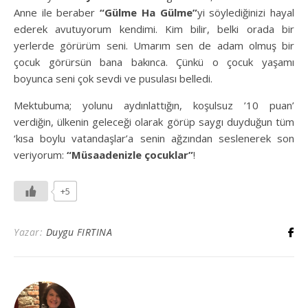
Anne ile beraber
“Gülme Ha Gülme”
yi söylediğinizi hayal
ederek avutuyorum kendimi. Kim bilir, belki orada bir
yerlerde görürüm seni. Umarım sen de adam olmuş bir
çocuk görürsün bana bakınca. Çünkü o çocuk yaşamı
boyunca seni çok sevdi ve pusulası belledi.
Mektubuma; yolunu aydınlattığın, koşulsuz ’10 puan’
verdiğin, ülkenin geleceği olarak görüp saygı duyduğun tüm
‘kısa boylu vatandaşlar’a senin ağzından seslenerek son
veriyorum:
“Müsaadenizle çocuklar”
!
+5
Yazar:
Duygu FIRTINA