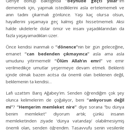
Geriye dönüp baktığında
“beyhude geçti yıllar”
ım
dememek için, yapmak istediklerini asla ertelememeli ve
anın tadını çıkarmalı gönlünce. Yaşı kaç olursa olsun,
hayallerini yaşamaya geç kalmış gibi hissetmemeli. Aksi
halde ukdelerle dolar ömür ve insanı yaşadıklarından da
fazla yaşayamadıkları üzer.
Önce kendisi inanmalı o
“dönence”
nin bir gün geleceğine,
emanet
“can bedenden çıkmayınca”
asla ama asla
umudunu yitirmemeli!
“Ölüm Allah’ın emri”
ve emir
verilmedikçe umutlar yeşermeye devam etmeli. Beklenti
içinde olmak bazen acıtsa da önemli olan beklenen değil,
beklemenin ta kendisi…
Lafı uzattım Barış Ağabey’im. Senden öğrendiğim çok şey
olunca kelimelerim de çoğalıyor, beni
“anlıyorsun değil
mi”
?
“Hemşerim memleket nire”
diye sorana “bu dünya
benim memleket” diyorum artık; çünkü insanın
memleketinden ziyade ‘dünya vatandaşı’ olabilmesiymiş
önemli olan, senden öğrendim. Tasavvufu senin vesilenle