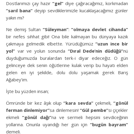
Dostlarımızı çay hazır
“gel”
diye çağıracağımız, korkmadan
“sarıl bana”
deyip sevdiklerimizle kucaklaşacağımız günler
yakın mı?
Ne demiş Sultan
“Süleyman”
:
“olmaya devlet cihanda”
bir nefes sıhhat gibi! Ona bile kalmayan bu dünyaya kazık
çakmaya gelmedik elbette. Yürüdüğümüz
“uzun ince bir
yol”
var ve yolun sonunda
“Dıral Dede’nin düdüğü”
nü
duyduğumuzda buralardan terk-i diyar edeceğiz. O gün
gelinceye dek senin öğütlerine kulak verip bu hayatı elden
gelen en iyi şekilde, dolu dolu yaşamak gerek Barış
Ağabey’im.
İşte bu yüzden insan;
Ömründe bir kez âşık olup
“kara sevda”
çekmeli,
“gönül
ferman dinlemiyor”
sa dinlemesin!
“Gül pembe”
si çiçekler
ekmeli
“gönül dağı”
na ve sermeli hepsini sevdiceğinin
yollarına. Onunla uyandığı her gün için
“bugün bayram”
demeli.