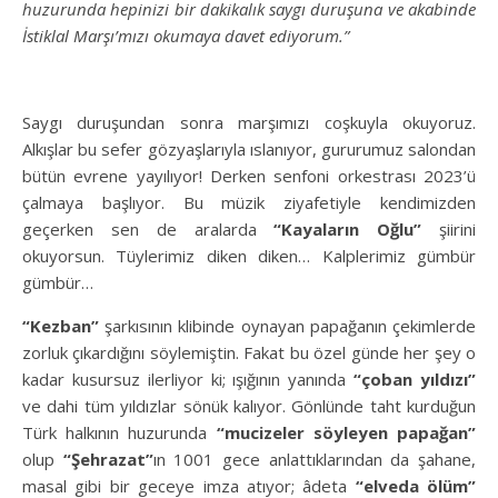
huzurunda hepinizi bir dakikalık saygı duruşuna ve akabinde
İstiklal Marşı’mızı okumaya davet ediyorum.”
Saygı duruşundan sonra marşımızı coşkuyla okuyoruz.
Alkışlar bu sefer gözyaşlarıyla ıslanıyor, gururumuz salondan
bütün evrene yayılıyor! Derken senfoni orkestrası 2023’ü
çalmaya başlıyor. Bu müzik ziyafetiyle kendimizden
geçerken sen de aralarda
“Kayaların Oğlu”
şiirini
okuyorsun. Tüylerimiz diken diken… Kalplerimiz gümbür
gümbür…
“Kezban”
şarkısının klibinde oynayan papağanın çekimlerde
zorluk çıkardığını söylemiştin. Fakat bu özel günde her şey o
kadar kusursuz ilerliyor ki; ışığının yanında
“çoban yıldızı”
ve dahi tüm yıldızlar sönük kalıyor. Gönlünde taht kurduğun
Türk halkının huzurunda
“mucizeler söyleyen papağan”
olup
“Şehrazat”
ın 1001 gece anlattıklarından da şahane,
masal gibi bir geceye imza atıyor; âdeta
“elveda ölüm”