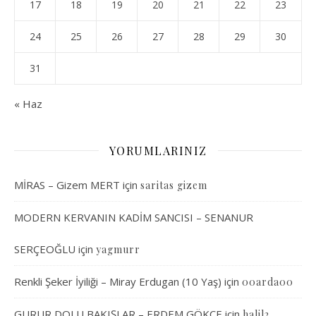
17
18
19
20
21
22
23
24
25
26
27
28
29
30
31
« Haz
YORUMLARINIZ
MİRAS – Gizem MERT
için
saritas gizem
MODERN KERVANIN KADİM SANCISI – SENANUR
SERÇEOĞLU
için
yagmurr
Renkli Şeker İyiliği – Miray Erdugan (10 Yaş)
için
00arda00
GURUR DOLU BAKIŞLAR – ERDEM GÖKÇE
için
halil2