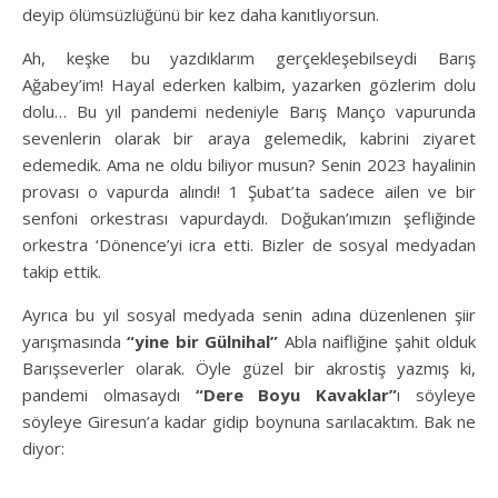
deyip ölümsüzlüğünü bir kez daha kanıtlıyorsun.
Ah, keşke bu yazdıklarım gerçekleşebilseydi Barış
Ağabey’im! Hayal ederken kalbim, yazarken gözlerim dolu
dolu… Bu yıl pandemi nedeniyle Barış Manço vapurunda
sevenlerin olarak bir araya gelemedik, kabrini ziyaret
edemedik. Ama ne oldu biliyor musun? Senin 2023 hayalinin
provası o vapurda alındı! 1 Şubat’ta sadece ailen ve bir
senfoni orkestrası vapurdaydı. Doğukan’ımızın şefliğinde
orkestra ‘Dönence’yi icra etti. Bizler de sosyal medyadan
takip ettik.
Ayrıca bu yıl sosyal medyada senin adına düzenlenen şiir
yarışmasında
“yine bir Gülnihal”
Abla naifliğine şahit olduk
Barışseverler olarak. Öyle güzel bir akrostiş yazmış ki,
pandemi olmasaydı
“Dere Boyu Kavaklar”
ı söyleye
söyleye Giresun’a kadar gidip boynuna sarılacaktım. Bak ne
diyor: