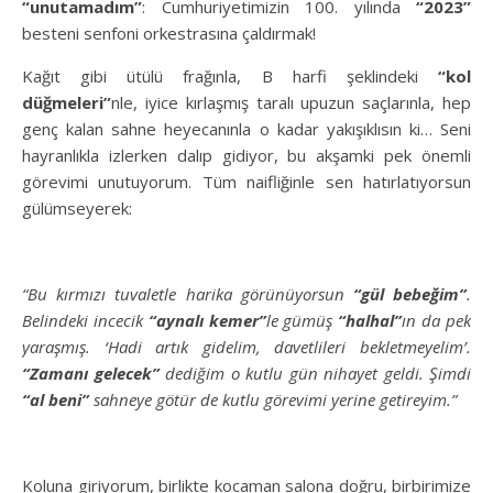
“unutamadım”
: Cumhuriyetimizin 100. yılında
“2023”
besteni senfoni orkestrasına çaldırmak!
Kağıt gibi ütülü frağınla, B harfi şeklindeki
“kol
düğmeleri”
nle, iyice kırlaşmış taralı upuzun saçlarınla, hep
genç kalan sahne heyecanınla o kadar yakışıklısın ki… Seni
hayranlıkla izlerken dalıp gidiyor, bu akşamki pek önemli
görevimi unutuyorum. Tüm naifliğinle sen hatırlatıyorsun
gülümseyerek:
“Bu kırmızı tuvaletle harika görünüyorsun
“gül bebeğim”
.
Belindeki incecik
“aynalı kemer”
le gümüş
“halhal”
ın da pek
yaraşmış. ‘Hadi artık gidelim, davetlileri bekletmeyelim’.
“Zamanı gelecek”
dediğim o kutlu gün nihayet geldi. Şimdi
“al beni”
sahneye götür de kutlu görevimi yerine getireyim.”
Koluna giriyorum, birlikte kocaman salona doğru, birbirimize