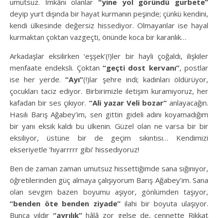
umutsuz. İmkânı olanlar
“yine yol göründü gurbete”
deyip yurt dışında bir hayat kurmanın peşinde; çünkü kendini,
kendi ülkesinde değersiz hissediyor. Olmayanlar ise hayal
kurmaktan çoktan vazgeçti, önünde koca bir karanlık…
Arkadaşlar eksilirken ‘eşşek'(!)ler bir hayli çoğaldı, ilişkiler
menfaate endeksli. Çoktan
“geçti dost kervanı”
, postlar
ise her yerde.
“Ayı”
(!)lar şehre indi; kadınları öldürüyor,
çocukları taciz ediyor. Birbirimizle iletişim kuramıyoruz, her
kafadan bir ses çıkıyor.
“Ali yazar Veli bozar”
anlayacağın.
Hasılı Barış Ağabey’im, sen gittin gideli adını koyamadığım
bir yanı eksik kaldı bu ülkenin. Güzel olan ne varsa bir bir
eksiliyor, üstüne bir de geçim sıkıntısı… Kendimizi
ekseriyetle ‘hıyarrrrr gibi’ hissediyoruz!
Ben de zaman zaman umutsuz hissettiğimde sana sığınıyor,
öğretilerinden güç almaya çalışıyorum Barış Ağabey’im. Sana
olan sevgim bazen boyumu aşıyor, gönlümden taşıyor,
“benden öte benden ziyade”
ilahi bir boyuta ulaşıyor.
Bunca yıldır
“ayrılık”
hâlâ zor gelse de, cennette Rikkat