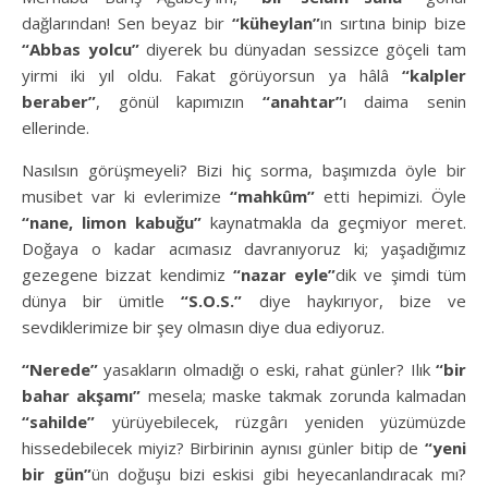
dağlarından! Sen beyaz bir
“küheylan”
ın sırtına binip bize
“Abbas yolcu”
diyerek bu dünyadan sessizce göçeli tam
yirmi iki yıl oldu. Fakat görüyorsun ya hâlâ
“kalpler
beraber”
, gönül kapımızın
“anahtar”
ı daima senin
ellerinde.
Nasılsın görüşmeyeli? Bizi hiç sorma, başımızda öyle bir
musibet var ki evlerimize
“mahkûm”
etti hepimizi. Öyle
“nane, limon kabuğu”
kaynatmakla da geçmiyor meret.
Doğaya o kadar acımasız davranıyoruz ki; yaşadığımız
gezegene bizzat kendimiz
“nazar eyle”
dik ve şimdi tüm
dünya bir ümitle
“S.O.S.”
diye haykırıyor, bize ve
sevdiklerimize bir şey olmasın diye dua ediyoruz.
“Nerede”
yasakların olmadığı o eski, rahat günler? Ilık
“bir
bahar akşamı”
mesela; maske takmak zorunda kalmadan
“sahilde”
yürüyebilecek, rüzgârı yeniden yüzümüzde
hissedebilecek miyiz? Birbirinin aynısı günler bitip de
“yeni
bir gün”
ün doğuşu bizi eskisi gibi heyecanlandıracak mı?