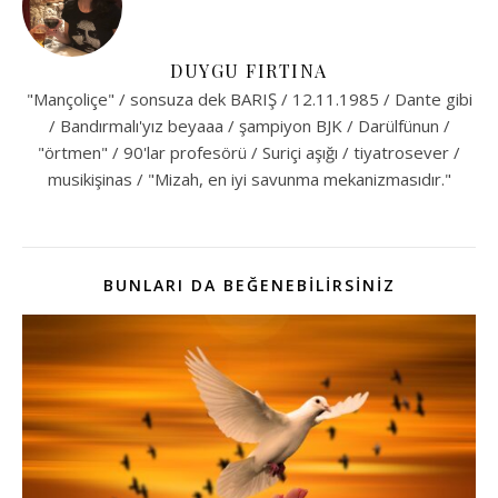
DUYGU FIRTINA
"Mançoliçe" / sonsuza dek BARIŞ / 12.11.1985 / Dante gibi
/ Bandırmalı'yız beyaaa / şampiyon BJK / Darülfünun /
"örtmen" / 90'lar profesörü / Suriçi aşığı / tiyatrosever /
musikişinas / "Mizah, en iyi savunma mekanizmasıdır."
BUNLARI DA BEĞENEBILIRSINIZ