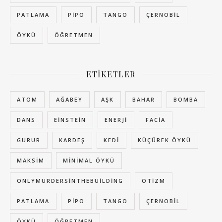
PATLAMA
PIPO
TANGO
ÇERNOBIL
ÖYKÜ
ÖĞRETMEN
ETIKETLER
ATOM
AĞABEY
AŞK
BAHAR
BOMBA
DANS
EINSTEIN
ENERJI
FACIA
GURUR
KARDEŞ
KEDI
KÜÇÜREK ÖYKÜ
MAKSIM
MINIMAL ÖYKÜ
ONLYMURDERSINTHEBUILDING
OTIZM
PATLAMA
PIPO
TANGO
ÇERNOBIL
ÖYKÜ
ÖĞRETMEN