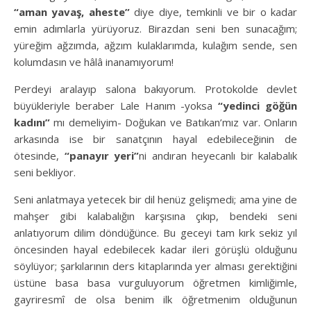
“aman yavaş, aheste”
diye diye, temkinli ve bir o kadar
emin adımlarla yürüyoruz. Birazdan seni ben sunacağım;
yüreğim ağzımda, ağzım kulaklarımda, kulağım sende, sen
kolumdasın ve hâlâ inanamıyorum!
Perdeyi aralayıp salona bakıyorum. Protokolde devlet
büyükleriyle beraber Lale Hanım -yoksa
“yedinci göğün
kadını”
mı demeliyim- Doğukan ve Batıkan’mız var. Onların
arkasında ise bir sanatçının hayal edebileceğinin de
ötesinde,
“panayır yeri”
ni andıran heyecanlı bir kalabalık
seni bekliyor.
Seni anlatmaya yetecek bir dil henüz gelişmedi; ama yine de
mahşer gibi kalabalığın karşısına çıkıp, bendeki seni
anlatıyorum dilim döndüğünce. Bu geceyi tam kırk sekiz yıl
öncesinden hayal edebilecek kadar ileri görüşlü olduğunu
söylüyor; şarkılarının ders kitaplarında yer alması gerektiğini
üstüne basa basa vurguluyorum öğretmen kimliğimle,
gayriresmî de olsa benim ilk öğretmenim olduğunun