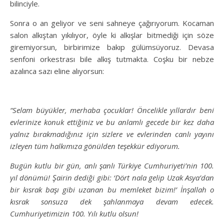
bilinciyle.
Sonra o an geliyor ve seni sahneye çağırıyorum. Kocaman
salon alkıştan yıkılıyor, öyle ki alkışlar bitmediği için söze
giremiyorsun, birbirimize bakıp gülümsüyoruz. Devasa
senfoni orkestrası bile alkış tutmakta. Coşku bir nebze
azalınca sazı eline alıyorsun:
“Selam büyükler, merhaba çocuklar! Öncelikle yıllardır beni
evlerinize konuk ettiğiniz ve bu anlamlı gecede bir kez daha
yalnız bırakmadığınız için sizlere ve evlerinden canlı yayını
izleyen tüm halkımıza gönülden teşekkür ediyorum.
Bugün kutlu bir gün, anlı şanlı Türkiye Cumhuriyeti’nin 100.
yıl dönümü! Şairin dediği gibi: ‘Dört nala gelip Uzak Asya’dan
bir kısrak başı gibi uzanan bu memleket bizim!’ İnşallah o
kısrak sonsuza dek şahlanmaya devam edecek.
Cumhuriyetimizin 100. Yılı kutlu olsun!