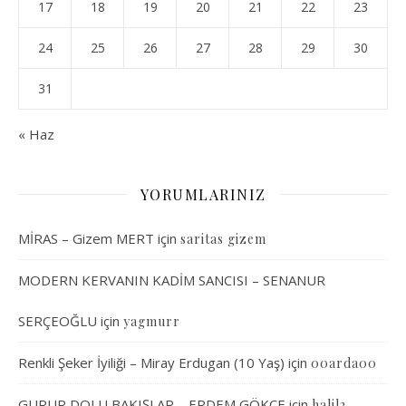
17
18
19
20
21
22
23
24
25
26
27
28
29
30
31
« Haz
YORUMLARINIZ
MİRAS – Gizem MERT
için
saritas gizem
MODERN KERVANIN KADİM SANCISI – SENANUR
SERÇEOĞLU
için
yagmurr
Renkli Şeker İyiliği – Miray Erdugan (10 Yaş)
için
00arda00
GURUR DOLU BAKIŞLAR – ERDEM GÖKÇE
için
halil2