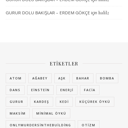
GURUR DOLU BAKIŞLAR – ERDEM GÖKÇE
için
halil2
ETIKETLER
ATOM
AĞABEY
AŞK
BAHAR
BOMBA
DANS
EINSTEIN
ENERJI
FACIA
GURUR
KARDEŞ
KEDI
KÜÇÜREK ÖYKÜ
MAKSIM
MINIMAL ÖYKÜ
ONLYMURDERSINTHEBUILDING
OTIZM