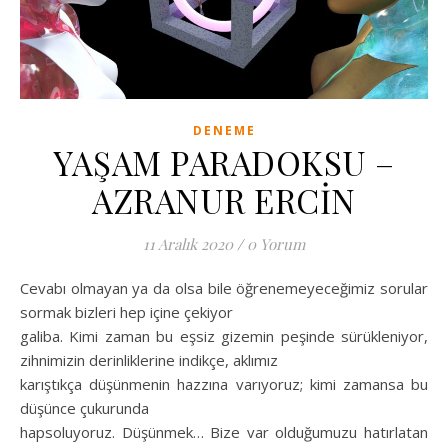
DENEME
YAŞAM PARADOKSU –
AZRANUR ERCİN
11 Aralık 2020
/
0 Yorum
Cevabı olmayan ya da olsa bile öğrenemeyeceğimiz sorular
sormak bizleri hep içine çekiyor
galiba. Kimi zaman bu eşsiz gizemin peşinde sürükleniyor,
zihnimizin derinliklerine indikçe, aklımız
karıştıkça düşünmenin hazzına varıyoruz; kimi zamansa bu
düşünce çukurunda
hapsoluyoruz. Düşünmek… Bize var olduğumuzu hatırlatan