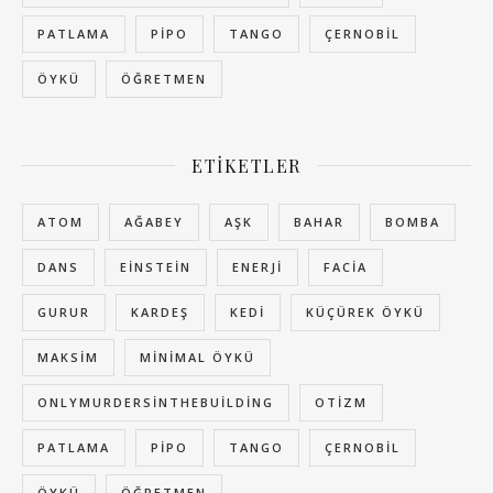
PATLAMA
PIPO
TANGO
ÇERNOBIL
ÖYKÜ
ÖĞRETMEN
ETIKETLER
ATOM
AĞABEY
AŞK
BAHAR
BOMBA
DANS
EINSTEIN
ENERJI
FACIA
GURUR
KARDEŞ
KEDI
KÜÇÜREK ÖYKÜ
MAKSIM
MINIMAL ÖYKÜ
ONLYMURDERSINTHEBUILDING
OTIZM
PATLAMA
PIPO
TANGO
ÇERNOBIL
ÖYKÜ
ÖĞRETMEN