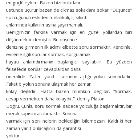
en güçlü eylem. Bazen bizi bulutların
üstünde uçurur bazen de çıkmaz sokaklara sokar. “Düşünce”
sözcüğünün eskiden melankoli, iç sıkıntı
anlamında kullanılmasına şaşırmamalı.
Benliğimizin farkına varmak için en güzel yollardan biri
düşünmektir demiştik. Bu düşünce
denizine girmenin ilk adımı elbette soru sormaktır. Kendinle,
evrenle ilgili sorular sormak, sorgulamak
hayatı anlamdırmanın başlangıcı sayılabilir. Bu yüzden
felsefede sorular cevaplardan daha
önemlidir. Zaten yanıt sorunun açtığı yolun sonundadır.
Fakat o yolun sonuna ulaşmak her zaman
kolay değildir. Hatta bazen mümkün değildir. “Sormak,
cevap vermekten daha kolaydır.” demiş Platon.
Doğru. Çünkü soru sormak sadece yolculuğa başlamaktır, bir
merak kapısını aralamaktır. Sonuna
varmak için seni nelerin beklediğini bilemezsin. Kaldı ki her
zaman yanıt bulacağının da garantisi
yoktur.