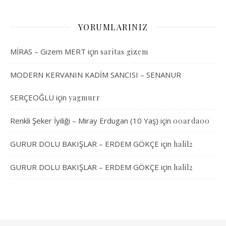
YORUMLARINIZ
MİRAS – Gizem MERT
için
saritas gizem
MODERN KERVANIN KADİM SANCISI – SENANUR
SERÇEOĞLU
için
yagmurr
Renkli Şeker İyiliği – Miray Erdugan (10 Yaş)
için
00arda00
GURUR DOLU BAKIŞLAR – ERDEM GÖKÇE
için
halil2
GURUR DOLU BAKIŞLAR – ERDEM GÖKÇE
için
halil2