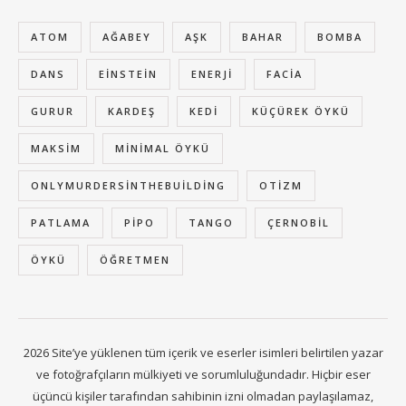
ATOM
AĞABEY
AŞK
BAHAR
BOMBA
DANS
EINSTEIN
ENERJI
FACIA
GURUR
KARDEŞ
KEDI
KÜÇÜREK ÖYKÜ
MAKSIM
MINIMAL ÖYKÜ
ONLYMURDERSINTHEBUILDING
OTIZM
PATLAMA
PIPO
TANGO
ÇERNOBIL
ÖYKÜ
ÖĞRETMEN
2026 Site’ye yüklenen tüm içerik ve eserler isimleri belirtilen yazar
ve fotoğrafçıların mülkiyeti ve sorumluluğundadır. Hiçbir eser
üçüncü kişiler tarafından sahibinin izni olmadan paylaşılamaz,