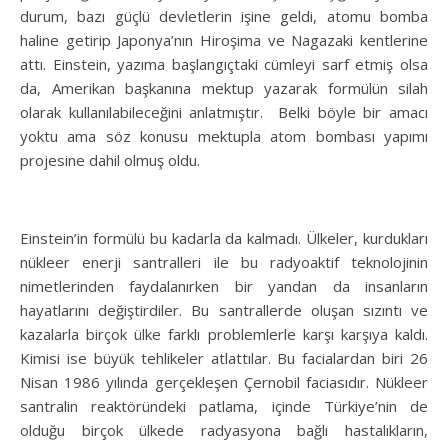
durum, bazı güçlü devletlerin işine geldi, atomu bomba
haline getirip Japonya’nın Hiroşima ve Nagazaki kentlerine
attı. Einstein, yazıma başlangıçtaki cümleyi sarf etmiş olsa
da, Amerikan başkanına mektup yazarak formülün silah
olarak kullanılabileceğini anlatmıştır. Belki böyle bir amacı
yoktu ama söz konusu mektupla atom bombası yapımı
projesine dahil olmuş oldu.
Einstein’in formülü bu kadarla da kalmadı. Ülkeler, kurdukları
nükleer enerji santralleri ile bu radyoaktif teknolojinin
nimetlerinden faydalanırken bir yandan da insanların
hayatlarını değiştirdiler. Bu santrallerde oluşan sızıntı ve
kazalarla birçok ülke farklı problemlerle karşı karşıya kaldı.
Kimisi ise büyük tehlikeler atlattılar. Bu facialardan biri 26
Nisan 1986 yılında gerçekleşen Çernobil faciasıdır. Nükleer
santralin reaktöründeki patlama, içinde Türkiye’nin de
olduğu birçok ülkede radyasyona bağlı hastalıkların,