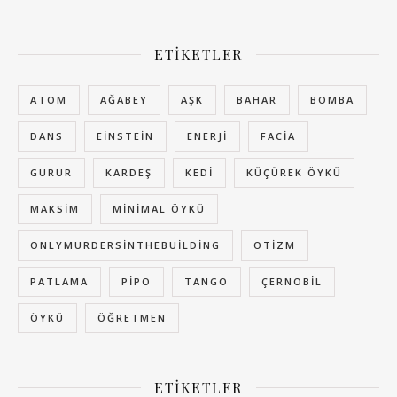
ETIKETLER
ATOM
AĞABEY
AŞK
BAHAR
BOMBA
DANS
EINSTEIN
ENERJI
FACIA
GURUR
KARDEŞ
KEDI
KÜÇÜREK ÖYKÜ
MAKSIM
MINIMAL ÖYKÜ
ONLYMURDERSINTHEBUILDING
OTIZM
PATLAMA
PIPO
TANGO
ÇERNOBIL
ÖYKÜ
ÖĞRETMEN
ETIKETLER