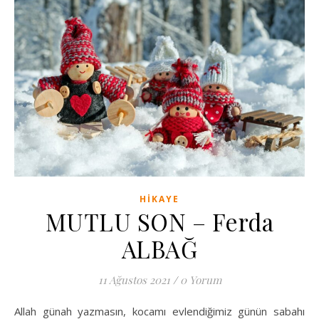
HIKAYE
MUTLU SON – Ferda
ALBAĞ
11 Ağustos 2021
/
0 Yorum
Allah günah yazmasın, kocamı evlendiğimiz günün sabahı