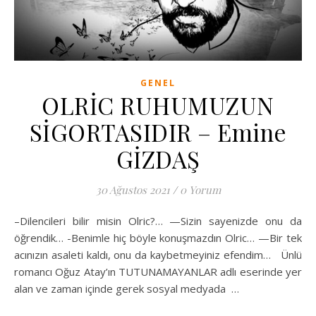
GENEL
OLRİC RUHUMUZUN
SİGORTASIDIR – Emine
GİZDAŞ
30 Ağustos 2021
/
0 Yorum
–Dilencileri bilir misin Olric?… —Sizin sayenizde onu da
öğrendik… -Benimle hiç böyle konuşmazdın Olric… —Bir tek
acınızın asaleti kaldı, onu da kaybetmeyiniz efendim… Ünlü
romancı Oğuz Atay’ın TUTUNAMAYANLAR adlı eserinde yer
alan ve zaman içinde gerek sosyal medyada …