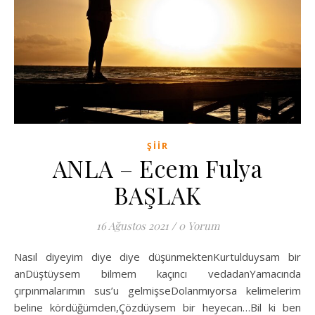
ŞIIR
ANLA – Ecem Fulya
BAŞLAK
16 Ağustos 2021
/
0 Yorum
Nasıl diyeyim diye diye düşünmektenKurtulduysam bir
anDüştüysem bilmem kaçıncı vedadanYamacında
çırpınmalarımın sus’u gelmişseDolanmıyorsa kelimelerim
beline kördüğümden,Çözdüysem bir heyecan…Bil ki ben