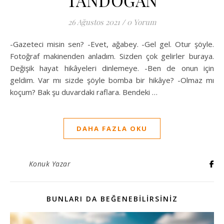
TANDOĞAN
26 Ağustos 2021
/
0 Yorum
-Gazeteci misin sen? -Evet, ağabey. -Gel gel. Otur şöyle.
Fotoğraf makinenden anladım. Sizden çok gelirler buraya.
Değişik hayat hikâyeleri dinlemeye. -Ben de onun için
geldim. Var mı sizde şöyle bomba bir hikâye? -Olmaz mı
koçum? Bak şu duvardaki raflara. Bendeki …
DAHA FAZLA OKU
Konuk Yazar
BUNLARI DA BEĞENEBILIRSINIZ