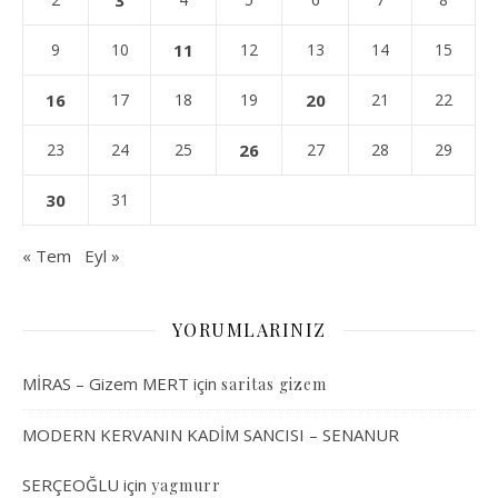
3
9
10
11
12
13
14
15
16
17
18
19
20
21
22
23
24
25
26
27
28
29
30
31
« Tem
Eyl »
YORUMLARINIZ
MİRAS – Gizem MERT
için
saritas gizem
MODERN KERVANIN KADİM SANCISI – SENANUR
SERÇEOĞLU
için
yagmurr