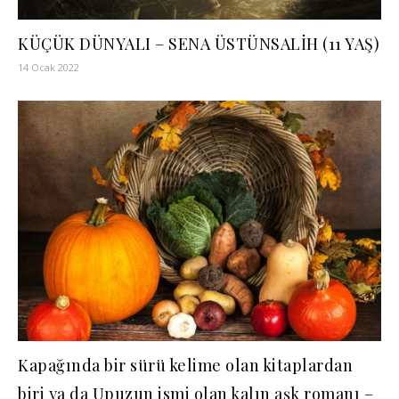
KÜÇÜK DÜNYALI – SENA ÜSTÜNSALİH (11 YAŞ)
14 Ocak 2022
Kapağında bir sürü kelime olan kitaplardan
biri ya da Upuzun ismi olan kalın aşk romanı –