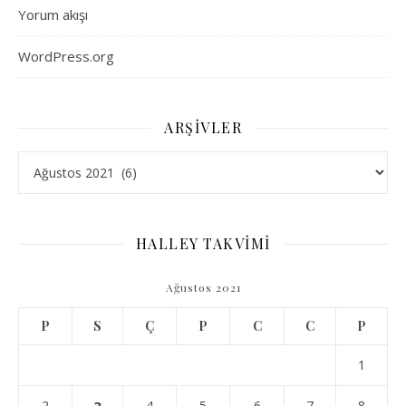
Yorum akışı
WordPress.org
ARŞIVLER
Arşivler
HALLEY TAKVİMİ
Ağustos 2021
P
S
Ç
P
C
C
P
1
2
4
5
6
7
8